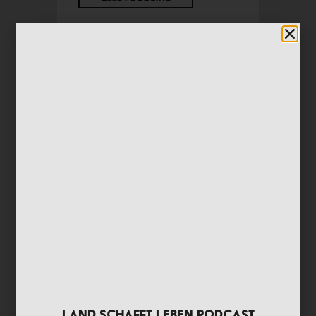
Geht ganz schnell, versprochen!
• 3 Stk. Messner Bratwürstel
• 1 Pkg. Blätterteig
• 2 Stk. Frühlingszwiebel (fein gehackt)
• 30 g Semmelbrösel
• 1 EL Olivenöl
• 1 Ei
• je 3 TL Petersilie und Thymian (gehackt)
• je 2 Msp. Salbei, Nelken und Kardamom (alle
gemahlen)
• Muskatnuss (frisch gerieben)
Land schafft Leben Podcast
• 1 Ei (verquirlt, zum Bestreichen)