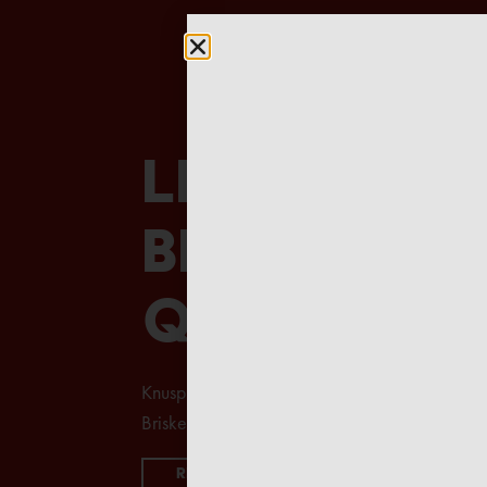
Leckere
Beef-Brisk
Quesadill
Knusprig, schmackhaft und einfach zuzubreite
Brisket verkochen und servieren.
Rezept