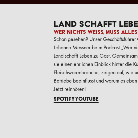
Land schafft Leb
Wer nichts weiß, muss alles
Schon gesehen? Unser Geschäftsführer
Johanna Messner beim Podcast „Wer nic
Land schafft Leben zu Gast. Gemeinsam
sie einen ehrlichen Einblick hinter die K
et
Fleischwarenbranche, zeigen auf, wie u
Betriebe beeinflusst und warum es eben n
a
Jetzt reinhören!
Spotify
Youtube
n! So könntest du Messner Beef