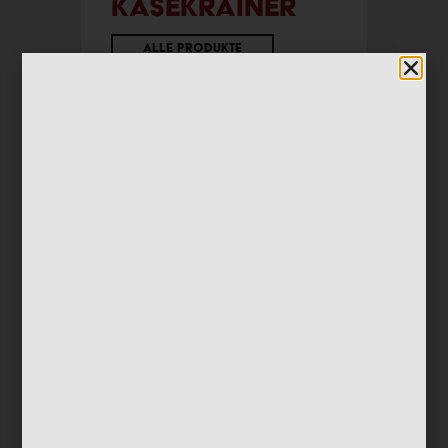
Käsekrainer
Alle Produkte
Geht ganz schnell, versprochen!
Lebensmittel
• 2 Käsekrainer im Blätterteigmantel
• bunte Tomaten
• etwas Sesam
• Kräuter deiner Wahl
• Physalissauce
Geschirr
• 1 dunkler Teller