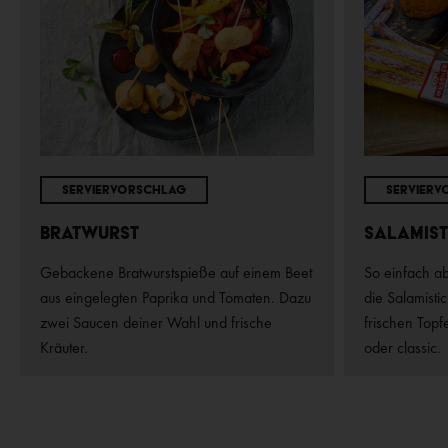
Serviervorschlag
Servierv
Bratwurst
Salamist
Gebackene Bratwurstspieße auf einem Beet
So einfach ab
aus eingelegten Paprika und Tomaten. Dazu
die Salamist
zwei Saucen deiner Wahl und frische
frischen Topf
Kräuter.
oder classic.